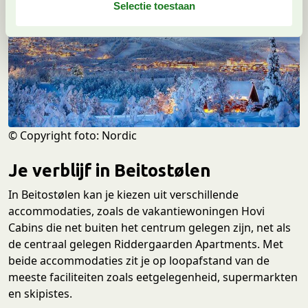
e
Selectie toestaan
c
t
i
e
© Copyright foto: Nordic
Je verblijf in Beitostølen
In Beitostølen kan je kiezen uit verschillende
accommodaties, zoals de vakantiewoningen Hovi
Cabins die net buiten het centrum gelegen zijn, net als
de centraal gelegen Riddergaarden Apartments. Met
beide accommodaties zit je op loopafstand van de
meeste faciliteiten zoals eetgelegenheid, supermarkten
en skipistes.