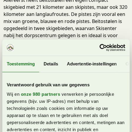
skigebied met 21 kilometer aan skipistes, maar ook 320
kilometer aan langlaufroutes. De pistes zijn vooral een
mix van groene, blauwe en rode pistes. Beitostølen is
opgedeeld in twee skigebieden, waarvan Skisenter
nabij het dorpscentrum gelegen is en ideaal is voor
families. Ook is alles te voet bereikbaar en je kan ook in
de avonden skiën. Verder is het goed om te weten dat
Beitostølen ook een Fun Park heeft (de Ola Express)
met 15 rails en meerdere jumps.
Toestemming
Details
Advertentie-instellingen
Ov
Verantwoord gebruik van uw gegevens
Wij en
onze 980 partners
verwerken je persoonlijke
gegevens (bijv. uw IP-adres) met behulp van
technologieën zoals cookies om informatie op uw
apparaat op te slaan en te gebruiken met als doel
gepersonaliseerde advertenties en content, metingen aan
advertenties en content, inzicht in publiek en