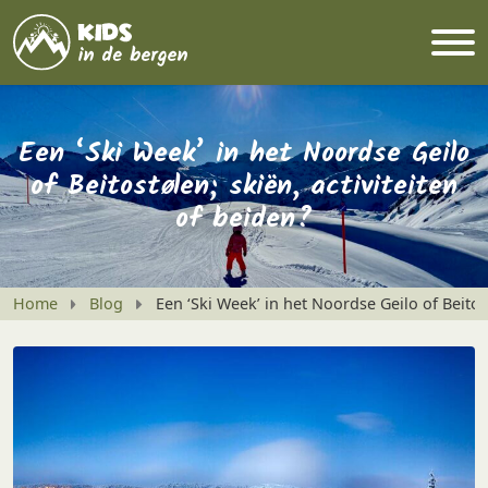
Een ‘Ski Week’ in het Noordse Geilo
of Beitostølen; skiën, activiteiten
of beiden?
Home
Blog
Een ‘Ski Week’ in het Noordse Geilo of Beitost