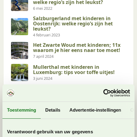
welke regio’s zijn het leukst?
6 mei 2022
Salzburgerland met kinderen in
Oostenrijk: welke regio’s zijn het
leukst?
4 februari 2023
Het Zwarte Woud met kinderen; 11x
waarom je hier eens naar toe moet!
7 april 2024
Mullerthal met kinderen in
Luxemburg: tips voor toffe uitjes!
3 juni 2024
Onze laatste blogs
Toestemming
Details
Advertentie-instellingen
Ov
Val di Sole met kinderen: tips voor
kindvriendelijke zomeractiviteiten in
de Dolomieten
Verantwoord gebruik van uw gegevens
8 augustus 2026