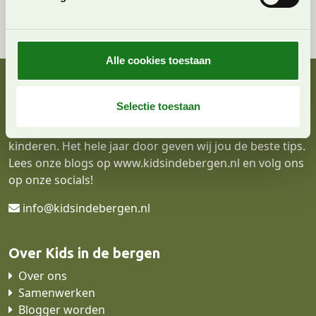
n
partners kunnen deze gegevens combineren met andere
g
informatie die u aan ze heeft verstrekt of die ze hebben
s
verzameld op basis van uw gebruik van hun services. U
s
Alle cookies toestaan
gaat akkoord met onze cookies als u onze website blijft
e
Contact
gebruiken.
l
e
Selectie toestaan
Kidsindebergen is hét travelblog over de leukste
c
vakanties en accommodaties in de bergen met
t
kinderen. Het hele jaar door geven wij jou de beste tips.
i
Lees onze blogs op
www.kidsindebergen.nl
en volg ons
e
op onze socials!
info@kidsindebergen.nl
Over Kids in de bergen
Over ons
Samenwerken
Blogger worden