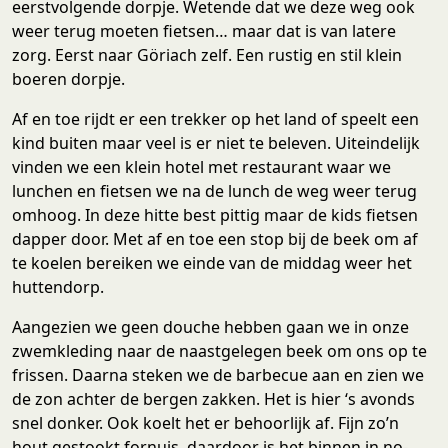
eerstvolgende dorpje. Wetende dat we deze weg ook
weer terug moeten fietsen… maar dat is van latere
zorg. Eerst naar Göriach zelf. Een rustig en stil klein
boeren dorpje.
Af en toe rijdt er een trekker op het land of speelt een
kind buiten maar veel is er niet te beleven. Uiteindelijk
vinden we een klein hotel met restaurant waar we
lunchen en fietsen we na de lunch de weg weer terug
omhoog. In deze hitte best pittig maar de kids fietsen
dapper door. Met af en toe een stop bij de beek om af
te koelen bereiken we einde van de middag weer het
huttendorp.
Aangezien we geen douche hebben gaan we in onze
zwemkleding naar de naastgelegen beek om ons op te
frissen. Daarna steken we de barbecue aan en zien we
de zon achter de bergen zakken. Het is hier ‘s avonds
snel donker. Ook koelt het er behoorlijk af. Fijn zo’n
hout gestookt fornuis, daardoor is het binnen in no-