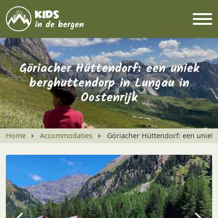
Göriacher Hüttendorf: een uniek
berghuttendorp in Lungau in
Oostenrijk
Home
Accommodaties
Göriacher Hüttendorf: een uniek