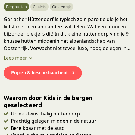
Berghutten
Chalets
Oostenrijk
Göriacher Hüttendorf is typisch zo'n pareltje die je het
liefst met niemand anders wil delen. Wat een mooi en
bijzonder plekje is dit! In dit kleine huttendorp vind je 9
knusse hutten middenin het alpenlandschap van
Oostenrijk. Verwacht niet teveel luxe, hoog gelegen in
de bergen, zonder wifi en met een heuse plumpsklo als
wc. Je wordt hier wakker met het geluid van de
koeienbellen, de geur van de almweides en met
Prijzen & beschikbaarheid
prachtig uitzicht!
Waarom door Kids in de bergen
geselecteerd
Uniek kleinschalig huttendorp
Prachtig gelegen middenin de natuur
Bereikbaar met de auto