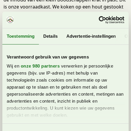
is onze voorraadkast. We koken op een hout gestookt
fornuis. Hierin zit een kleine oven en is tevens ook onze
verwarming. Wel hebben wij stromend (koud) water.
Dit heeft niet iedere hut hier in het dorpje. Voor ons
Toestemming
Details
Advertentie-instellingen
Ov
hutje staat een traditionele houten waterbak met
steenkoud stromend water uit de bergen. Hier leggen
wij flessen water in en doet dus dienst als onze
Verantwoord gebruik van uw gegevens
koelkast. Onze fietsen kunnen we in het naastgelegen
Wij en
onze 980 partners
verwerken je persoonlijke
schuurtje kwijt. Hierin staan onder andere ook twee
gegevens (bijv. uw IP-adres) met behulp van
ligbedden en een barbecue waar we gebruik van
technologieën zoals cookies om informatie op uw
mogen maken.
apparaat op te slaan en te gebruiken met als doel
Eten bij het Jausenstation en zuinig
gepersonaliseerde advertenties en content, metingen aan
aan met stroom
advertenties en content, inzicht in publiek en
productontwikkeling. U kunt kiezen wie uw gegevens
Nadat we zijn gesetteld lopen we een rondje door en
gebruikt en met welke doelen.
om het huttendorp en zien we dat de grootste hut, de
Hansalhütte, een zogeheten Jausenstation is. Dit is een
Lees meer over hoe uw persoonlijke gegevens worden