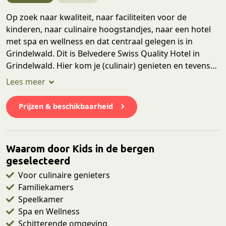
Op zoek naar kwaliteit, naar faciliteiten voor de
kinderen, naar culinaire hoogstandjes, naar een hotel
met spa en wellness en dat centraal gelegen is in
Grindelwald. Dit is Belvedere Swiss Quality Hotel in
Grindelwald. Hier kom je (culinair) genieten en tevens
met de kinderen een topplek in het Berner Oberland
bezoeken. Overdag zien, beleven, actief zijn en je ogen
uitkijken in de prachtige omgeving van de Eiger, de
Prijzen & beschikbaarheid
grote en kleine Scheidegg en de Jungfrau Regio. Daarna
ontspannen en genieten van een heerlijke culinaire
avond in Belvedere Swiss Quality Hotel in Grindelwald.
Waarom door Kids in de bergen
geselecteerd
Voor culinaire genieters
Familiekamers
Speelkamer
Spa en Wellness
Schitterende omgeving