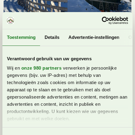
Toestemming
Details
Advertentie-instellingen
Ov
Verantwoord gebruik van uw gegevens
Wij en
onze 980 partners
verwerken je persoonlijke
gegevens (bijv. uw IP-adres) met behulp van
technologieën zoals cookies om informatie op uw
apparaat op te slaan en te gebruiken met als doel
gepersonaliseerde advertenties en content, metingen aan
advertenties en content, inzicht in publiek en
productontwikkeling. U kunt kiezen wie uw gegevens
gebruikt en met welke doelen.
Lees meer over hoe uw persoonlijke gegevens worden