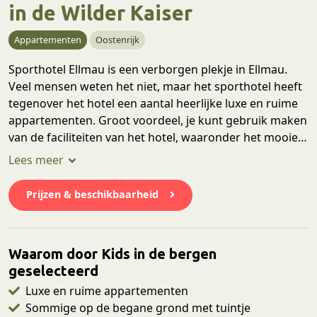
in de Wilder Kaiser
Appartementen
Oostenrijk
Sporthotel Ellmau is een verborgen plekje in Ellmau.
Veel mensen weten het niet, maar het sporthotel heeft
tegenover het hotel een aantal heerlijke luxe en ruime
appartementen. Groot voordeel, je kunt gebruik maken
van de faciliteiten van het hotel, waaronder het mooie
binnen- en buitenzwembad. Ook is de locatie heel fijn,
op een paar minuten van het gezellige centrum van
Ellmau en op een paar minuten lopen van de
Prijzen & beschikbaarheid
supermarkt. De bus brengt je zo naar de kabelbaan die
je naar Ellmi's Zauberwelt brengt, een paradijs voor
kinderen!
Waarom door Kids in de bergen
geselecteerd
Luxe en ruime appartementen
Sommige op de begane grond met tuintje