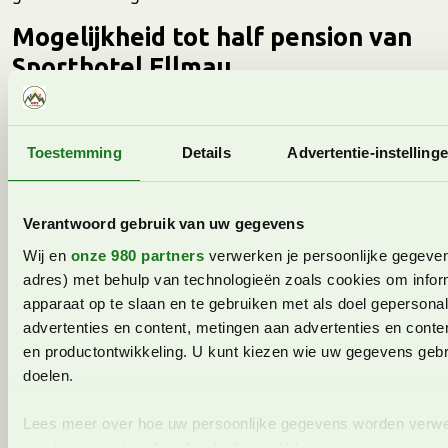
Mogelijkheid tot half pension van
Sporthotel Ellmau
Als gast van het appartementenhaus kan je ook gebruik
maken van ontbijt of dinermogelijkheden van
Sporthotel Ellmau. Dit omvat het volgende:
Toestemming
Details
Advertentie-instelling
Ontbijt: 20 euro per persoon per dag
Half pension volwassene: 40 euro per persoon per
Verantwoord gebruik van uw gegevens
dag
Wij en
onze 980 partners
verwerken je persoonlijke gegevens
Half pension voor kinderen:
adres) met behulp van technologieën zoals cookies om infor
Tot 4 jaar gratis
apparaat op te slaan en te gebruiken met als doel gepersona
Tot 10 jaar 20 euro per dag (prijspeil 2022)
advertenties en content, metingen aan advertenties en content
Tijdens ons verblijf hebben we hier geen gebruik van
en productontwikkeling. U kunt kiezen wie uw gegevens gebr
gemaakt, maar we hebben wel gezien dat het eten er
doelen.
echt heel goed uitzag en de restaurants er ook erg
mooi uitzagen.
Lees meer over hoe uw persoonlijke gegevens worden verwe
voorkeuren in het
detailgedeelte
in. U kunt uw toestemming