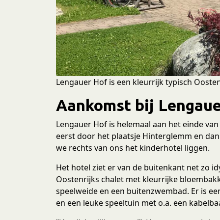
e
c
t
i
e
Lengauer Hof is een kleurrijk typisch Oostenr
Aankomst bij Lengaue
Lengauer Hof is helemaal aan het einde van 
eerst door het plaatsje Hinterglemm en dan 
we rechts van ons het kinderhotel liggen.
Het hotel ziet er van de buitenkant net zo idy
Oostenrijks chalet met kleurrijke bloembak
speelweide en een buitenzwembad. Er is ee
en een leuke speeltuin met o.a. een kabelb