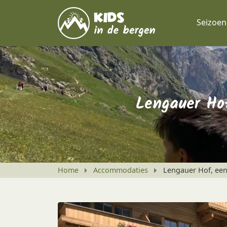
Seizoe
Lengauer Ho
Home
Accommodaties
Lengauer Hof, een