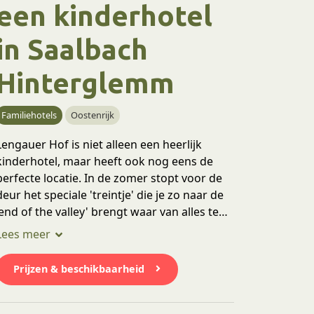
een kinderhotel
in Saalbach
Hinterglemm
Familiehotels
Oostenrijk
Lengauer Hof is niet alleen een heerlijk
kinderhotel, maar heeft ook nog eens de
perfecte locatie. In de zomer stopt voor de
deur het speciale 'treintje' die je zo naar de
'end of the valley' brengt waar van alles te
doen is! Een gaaf klimpark, een zipline, een
boomtoppenpad en kindvriendelijke
wandelingen. Het Lengauer Hof is helemaal
Prijzen & beschikbaarheid
gericht op gezinnen met o.a. kinderopvang,
een speelkamer voor de kids en
buitenzwembad.