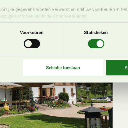
bach Hinterglemm
onlijke gegevens worden verwerkt en stel uw voorkeuren in he
jzigen of intrekken in de Cookieverklaring.
ent en advertenties te personaliseren, om functies voor social
Voorkeuren
Statistieken
. Ook delen we informatie over uw gebruik van onze site met on
e. Deze partners kunnen deze gegevens combineren met andere i
erzameld op basis van uw gebruik van hun services. U gaat akk
Selectie toestaan
A