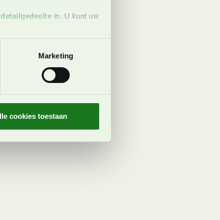
t
detailgedeelte
in. U kunt uw
 media te bieden en om ons
Marketing
ze partners voor social
nformatie die u aan ze heeft
oord met onze cookies als u
lle cookies toestaan