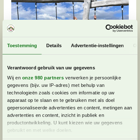
Toestemming
Details
Advertentie-instellingen
Ov
Verantwoord gebruik van uw gegevens
Wij en
onze 980 partners
verwerken je persoonlijke
gegevens (bijv. uw IP-adres) met behulp van
Saint-Gervais-les-Bains met
technologieën zoals cookies om informatie op uw
kinderen: aan de voet van de Mont
apparaat op te slaan en te gebruiken met als doel
Blanc
gepersonaliseerde advertenties en content, metingen aan
Frankrijk
leenvanhemel
29 juni 2026 (Bijgewerkt)
advertenties en content, inzicht in publiek en
productontwikkeling. U kunt kiezen wie uw gegevens
Wel eens gehoord van Saint-Gervais-les-Bains in
gebruikt en met welke doelen.
Frankrijk? Saint-Gervais-les-Bains is gelegen in