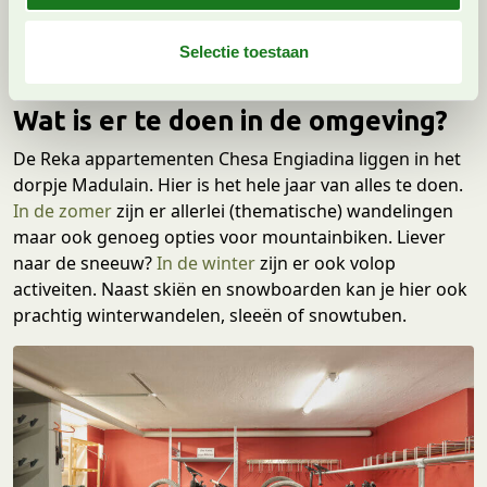
gebruiken.
l
e
Selectie toestaan
c
t
Wat is er te doen in de omgeving?
i
e
De Reka appartementen Chesa Engiadina liggen in het
dorpje Madulain. Hier is het hele jaar van alles te doen.
In de zomer
zijn er allerlei (thematische) wandelingen
maar ook genoeg opties voor mountainbiken. Liever
naar de sneeuw?
In de winter
zijn er ook volop
activeiten. Naast skiën en snowboarden kan je hier ook
prachtig winterwandelen, sleeën of snowtuben.