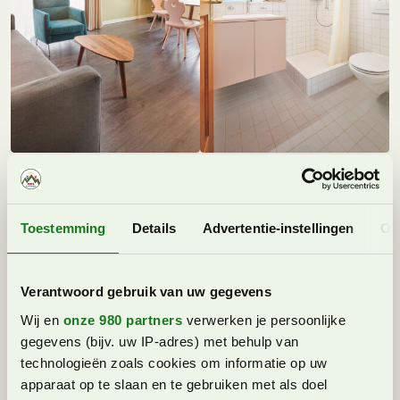
Ook zijn er
gratis baby-benodigdheden
beschikbaar,
zoals een kinderbedje, kinderstoel, badje maar ook een
rugdrager of buggy. Je kunt deze items gratis
Toestemming
Details
Advertentie-instellingen
Ov
reserveren bij het maken van je boeking. Ook zijn
honden welkom tegen een toeslag.
Verantwoord gebruik van uw gegevens
Verder is er ook een barbecueplaats, speeltuin,
voetbalveld en tafeltennistafel. Ook is er nog een
Wij en
onze 980 partners
verwerken je persoonlijke
pooltafel en grote kast met Ravensburger spellen.
gegevens (bijv. uw IP-adres) met behulp van
Tevens is Reka Madulain uitgeroepen als bike-
technologieën zoals cookies om informatie op uw
accommodatie.
apparaat op te slaan en te gebruiken met als doel