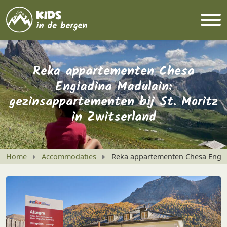
Reka appartementen Chesa
Engiadina Madulain:
gezinsappartementen bij St. Moritz
in Zwitserland
Home
Accommodaties
Reka appartementen Chesa Engiad