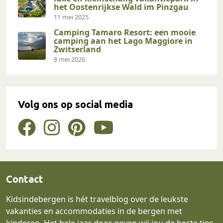
het Oostenrijkse Wald im Pinzgau
11 mei 2025
Camping Tamaro Resort: een mooie
camping aan het Lago Maggiore in
Zwitserland
8 mei 2026
Volg ons op social media
Contact
Kidsindebergen is hét travelblog over de leukste
vakanties en accommodaties in de bergen met
kinderen. Het hele jaar door geven wij jou de beste tips.