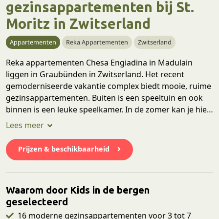
gezinsappartementen bij St.
Moritz in Zwitserland
Appartementen
Reka Appartementen
Zwitserland
Reka appartementen Chesa Engiadina in Madulain
liggen in Graubünden in Zwitserland. Het recent
gemoderniseerde vakantie complex biedt mooie, ruime
gezinsappartementen. Buiten is een speeltuin en ook
binnen is een leuke speelkamer. In de zomer kan je hier
prachtig wandelen en fietsen en in de winter ligt een
groot wintersportgebied dichtbij. Ook het mondaine St.
Moritz is op korte afstand. Lees gauw verder voor meer
Prijzen & beschikbaarheid
informatie.
Waarom door Kids in de bergen
geselecteerd
16 moderne gezinsappartementen voor 3 tot 7