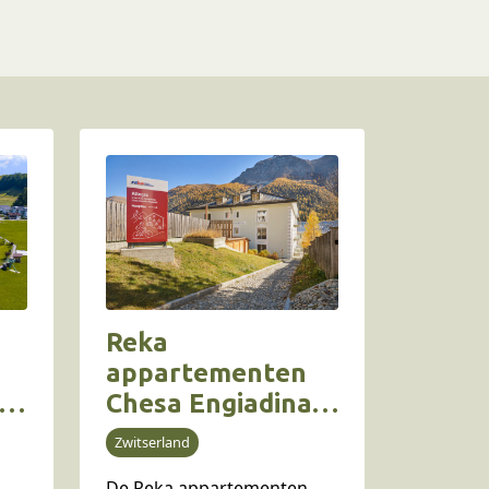
Reka
appartementen
j
Chesa Engiadina
Madulain:
Zwitserland
en
gezinsapparteme
De Reka appartementen