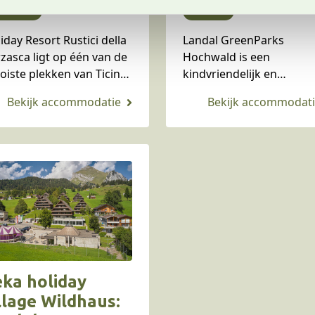
uthentiek
kindvriendelijk,
itserland
Duitsland
rblijf in Ticino
kleinschalig en
iday Resort Rustici della
Landal GreenParks
dichtbij
zasca ligt op één van de
Hochwald is een
Nederland!
iste plekken van Ticino:
kindvriendelijk en
le Verzasca in het
kleinschalig vakantiepark
atsje Vogorno. In het
Duitsland. Stefanie verbl
delijke Zwitserse Kanton
samen met haar gezin
ino tref je de mix…
tijdens de herfstvakantie
Landal GreenParks
Hochwald en deelt in dit
blog haar…
ka holiday
llage Wildhaus: