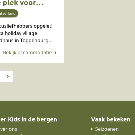
 plek voor
zinnen in de
itserland
ost-Zwitserse
cusliefhebbers opgelet!
lpen
a holiday village
ldhaus in Toggenburg
dt tijdens de
oolvakanties in de
mer omgetoverd tot een
chtige circuswereld. In
 vakantieresort geniet je
t alleen van een
achtige…
er Kids in de bergen
Vaak bekeken
ver ons
Seizoenen