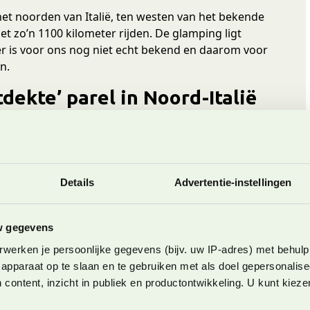
het noorden van Italië, ten westen van het bekende
t zo’n 1100 kilometer rijden. De glamping ligt
r is voor ons nog niet echt bekend en daarom voor
n.
dekte’ parel in Noord-Italië
 is een 12 kilometer lang meer wat omringd wordt
ergen. Deze plek is nog niet zo ontdekt en daarom
ien nog een stuk minder toeristisch dan het 40
t Idromeer is van alles te doen, zo kan je er in de
Details
Advertentie-instellingen
 windsurfen maar ook prachtige wandelingen maken.
e camping bij het
w gegevens
werken je persoonlijke gegevens (bijv. uw IP-adres) met behulp
apparaat op te slaan en te gebruiken met als doel gepersonalise
t Idromeer in de meivakantie. We gaan op zoek naar
 content, inzicht in publiek en productontwikkeling. U kunt kiez
nel komen we uit bij Lago Idro Glamping Boutique.
meer in het dorpje Anfo.