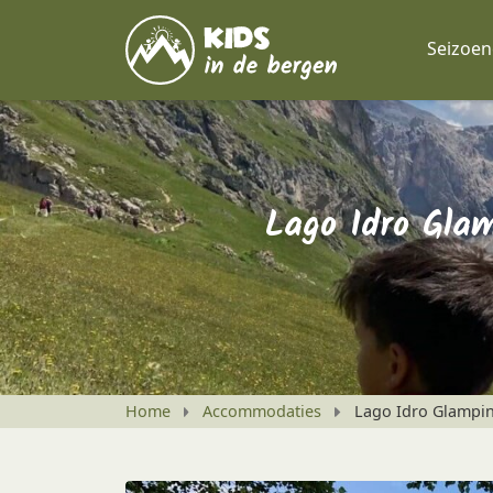
Seizoe
Lago Idro Glam
Home
Accommodaties
Lago Idro Glamping