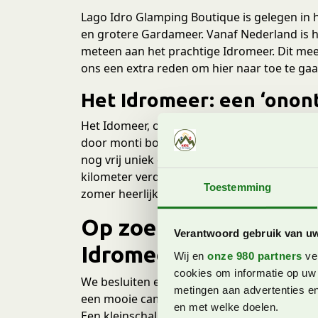
Lago Idro Glamping Boutique is gelegen in 
en grotere Gardameer. Vanaf Nederland is he
meteen aan het prachtige Idromeer. Dit mee
ons een extra reden om hier naar toe te gaa
Het Idromeer: een ‘onont
Het Idomeer, ook wel Lago d’Idro genoemd,
door monti boscosi, oftewel dichtbeboste b
nog vrij uniek en authentiek. Het is bovend
kilometer verderop gelegen Gardameer. Bij he
Toestemming
zomer heerlijk zwemmen, fietsen, suppen,
Op zoek naar een mooi
Verantwoord gebruik van u
Idromeer
Wij en
onze 980 partners
ver
cookies om informatie op uw 
We besluiten een bezoek te brengen aan he
metingen aan advertenties en
een mooie camping bij het Idromeer en al s
en met welke doelen.
Een kleinschalige glamping meteen aan het 