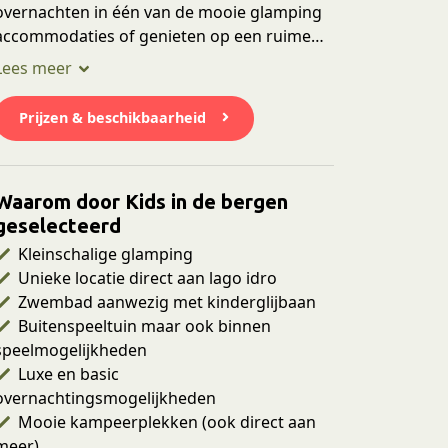
overnachten in één van de mooie glamping
accommodaties of genieten op een ruime
kampeerplek met uitzicht op het meer. De
camping beschikt over alle faciliteiten die
niet mogen ontbreken op jouw vakantie. Zo
Prijzen & beschikbaarheid
is er een zwembad, kidsclub en heerlijk
restaurant aanwezig. Ook zijn er vaak veel
andere Nederlandse gezinnen, dus
Waarom door Kids in de bergen
speelkameraadjes genoeg! Lees hieronder
geselecteerd
onze uitgebreide review en tips voor in de
omgeving.
Kleinschalige glamping
Unieke locatie direct aan lago idro
Zwembad aanwezig met kinderglijbaan
Buitenspeeltuin maar ook binnen
speelmogelijkheden
Luxe en basic
overnachtingsmogelijkheden
Mooie kampeerplekken (ook direct aan
meer)