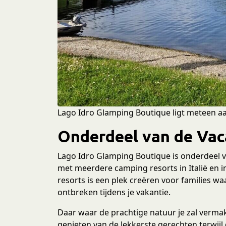
e
c
t
i
e
Lago Idro Glamping Boutique ligt meteen aa
Onderdeel van de Vac
Lago Idro Glamping Boutique is onderdeel v
met meerdere camping resorts in Italië en i
resorts is een plek creëren voor families wa
ontbreken tijdens je vakantie.
Daar waar de prachtige natuur je zal verma
genieten van de lekkerste gerechten terwij