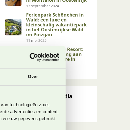
17 september 2024
Ferienpark Schöneben in
Wald: een luxe en
kleinschalig vakantiepark
in het Oostenrijkse Wald
im Pinzgau
11 mei 2025
Camping Tamaro Resort:
een mooie camping aan
het Lago Maggiore in
Zwitserland
8 mei 2026
Over
Volg ons op social media
 van technologieën zoals
erde advertenties en content,
en wie uw gegevens gebruikt