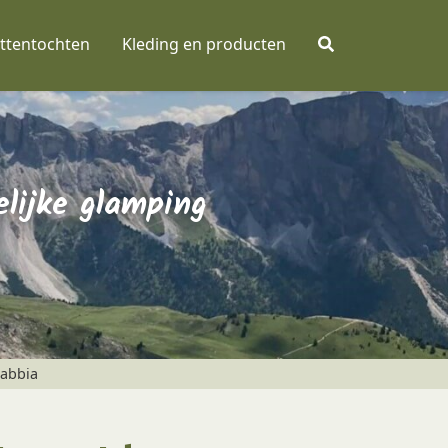
ttentochten
Kleding en producten
elijke glamping
Sabbia