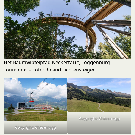
Het Baumwipfelpfad Neckertal (c) Toggenburg
Tourismus – Foto: Roland Lichtensteiger
Copyright: Chäserrugg
Copyright: Chäserrugg