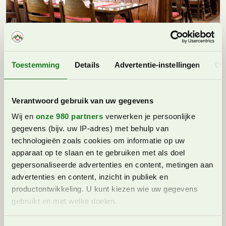
Toestemming
Details
Advertentie-instellingen
Ov
De Toggenburgerstube. ©foto: Sternen Toggenburg AG
Prijzen en beschikbaarheid
Verantwoord gebruik van uw gegevens
De prijzen variëren per seizoen, kamers en
Wij en
onze 980 partners
verwerken je persoonlijke
gezinssamenstelling. Op de website van Hotel Sternen
gegevens (bijv. uw IP-adres) met behulp van
zijn de prijzen en beschikbaarheid te vinden.
technologieën zoals cookies om informatie op uw
apparaat op te slaan en te gebruiken met als doel
Prijzen en beschikbaarheid Hotel Sternen in
gepersonaliseerde advertenties en content, metingen aan
Unterwasser
advertenties en content, inzicht in publiek en
productontwikkeling. U kunt kiezen wie uw gegevens
Wat is er te doen in de omgeving?
gebruikt en met welke doelen.
De omgeving van Unterberg, regio Toggenburg, is een
bij Nederlanders relatief onbekend gebied. En toch is
Lees meer over hoe uw persoonlijke gegevens worden