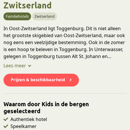
Zwitserland
Familiehotels
Zwitserland
In Oost-Zwitserland ligt Toggenburg. Dit is niet alleen
het grootste skigebied van Oost-Zwitserland, maar ook
nog eens een veelzijdige bestemming. Ook in de zomer
is een hoop te beleven in Toggenburg. In Unterwasser,
gelegen in Toggenburg tussen Alt St. Johann en
Wildhaus in, is een authentiek hotel gelegen: Hotel
Sternen. Hier kun je niet enkel fijn overnachten, maar
ook heerlijk eten in één van de authentieke stuben. Ook
Prijzen & beschikbaarheid
is Hotel Sternen centraal gelegen nabij de liften en het
zwembad.
Waarom door Kids in de bergen
geselecteerd
Authentiek hotel
Speelkamer