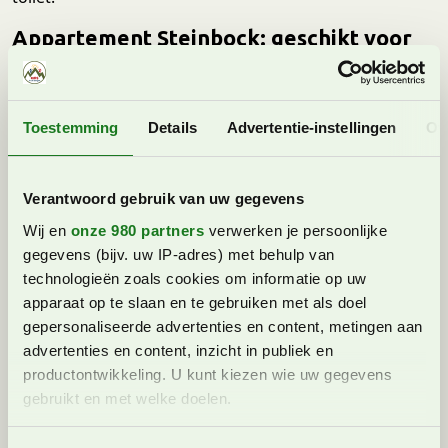
Appartement Steinbock
: geschikt voor
6-7 personen | 3 slaapkamers | 2
badkamers | 95 m²
Appartement Steinbock is ook op de tweede verdieping
Toestemming
Details
Advertentie-instellingen
Ov
gelegen en heeft een groot balkon op het zuiden met
uitzicht op de omliggende bergen. Er is een grote en
lichte woonkamer aanwezig met open keuken en
Verantwoord gebruik van uw gegevens
sfeervolle eethoek. Naast een grote hoekbank zijn er in
Wij en
onze 980 partners
verwerken je persoonlijke
de woonkamer extra zitjes aanwezig. Er zijn drie
gegevens (bijv. uw IP-adres) met behulp van
slaapkamers, waarvan een slaapkamer met
technologieën zoals cookies om informatie op uw
tweepersoonsbed, een slaapkamer met een
apparaat op te slaan en te gebruiken met als doel
tweepersoonsbed en badkamer en suite en een
gepersonaliseerde advertenties en content, metingen aan
slaapkamer met een stapelbed en extra
advertenties en content, inzicht in publiek en
onderschuifbed. Centraal in het appartement is een
productontwikkeling. U kunt kiezen wie uw gegevens
tweede badkamer aanwezig met onder andere een
gebruikt en met welke doelen.
regendouche.
Lees meer over hoe uw persoonlijke gegevens worden