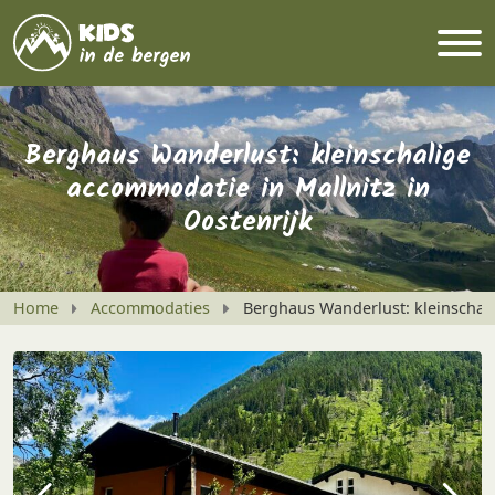
Berghaus Wanderlust: kleinschalige
accommodatie in Mallnitz in
Oostenrijk
Home
Accommodaties
Berghaus Wanderlust: kleinschali