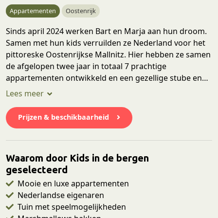
Appartementen
Oostenrijk
Sinds april 2024 werken Bart en Marja aan hun droom.
Samen met hun kids verruilden ze Nederland voor het
pittoreske Oostenrijkse Mallnitz. Hier hebben ze samen
de afgelopen twee jaar in totaal 7 prachtige
appartementen ontwikkeld en een gezellige stube en
eetzaal volgen later dit jaar. Hier verblijf je met de hele
familie in één van de appartementen, geschikt voor 2
tot 7 personen. Naast de speelmogelijkheden in de
Prijzen & beschikbaarheid
mooie tuin is er in de omgeving het hele jaar erg veel te
beleven. Van mooie wandelingen tot aan zwembaden
en van een bezoek aan de gletsjer tot skiën in het Ski
Waarom door Kids in de bergen
Amadé skigebied.
geselecteerd
Mooie en luxe appartementen
Nederlandse eigenaren
Tuin met speelmogelijkheden